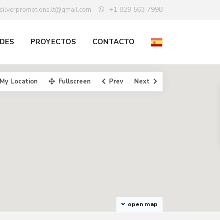
+1 829 563 7998
silverpromotions.lt@gmail.com
DES
PROYECTOS
CONTACTO
My Location
Fullscreen
Prev
Next
open map