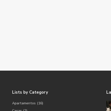
Lists by Category
La
Apartamentos
(16)
Casas
(2)