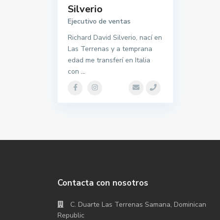
Silverio
Ejecutivo de ventas
Richard David Silverio, nací en
Las Terrenas y a temprana
edad me transferí en Italia
con
...
Contacta con nosotros
C. Duarte Las Terrenas Samana, Dominican
Republic