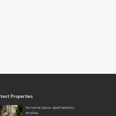
test Properties
Se renta lujoso apartamento
en play...