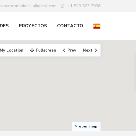
+1 829 563 7998
silverpromotions.lt@gmail.com
DES
PROYECTOS
CONTACTO
My Location
Fullscreen
Prev
Next
open map