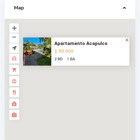
Map
Apartamento Acapulco
$ 98.000
2 BD
1 BA