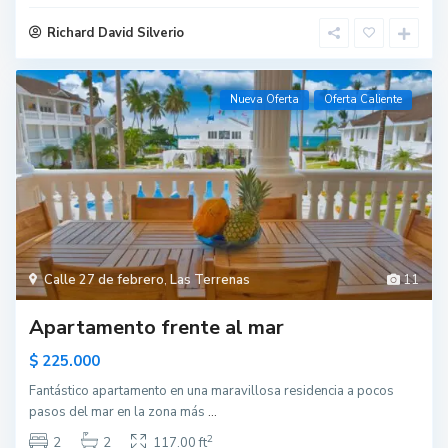
Richard David Silverio
Nueva Oferta
Oferta Caliente
Calle 27 de febrero
,
Las Terrenas
11
Apartamento frente al mar
$ 225.000
Fantástico apartamento en una maravillosa residencia a pocos
pasos del mar en la zona más
...
2
2
2
117.00 ft