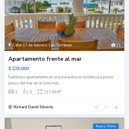
Calle 27 de febrero
,
Las Terrenas
11
Apartamento frente al mar
$ 225.000
Fantástico apartamento en una maravillosa residencia a pocos
pasos del mar en la zona más
...
2
2
2
117.00 ft
Richard David Silverio
Nueva Oferta