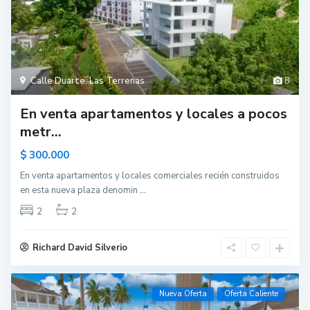
Calle Duarte
,
Las Terrenas
8
En venta apartamentos y locales a pocos
metr...
$ 300.000
En venta apartamentos y locales comerciales recién construidos
en esta nueva plaza denomin
...
2
2
Richard David Silverio
Nueva Oferta
Oferta Caliente