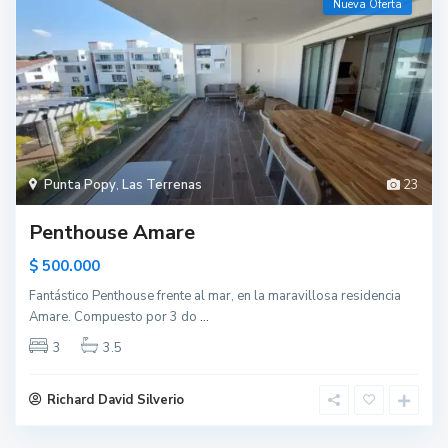
Nueva Oferta
Punta Popy
,
Las Terrenas
23
Penthouse Amare
$ 500.000
Fantástico Penthouse frente al mar, en la maravillosa residencia
Amare. Compuesto por 3 do
...
3
3.5
Richard David Silverio