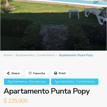
Home
Apartamentos
,
Condominios
Apartamento Punta Popy
Share
Favorite
Print
,
,
Apartamentos
Residencias
Apartamentos
Condominios
Apartamento Punta Popy
$ 225.000