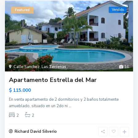
Vendido
Featured
Calle Sanchez
,
Las Terrenas
16
Apartamento Estrella del Mar
$ 115.000
En venta apartamento de 2 dormitorios y 2 baños totalmente
amueblado, situado en un 2do ni
...
2
2
Richard David Silverio