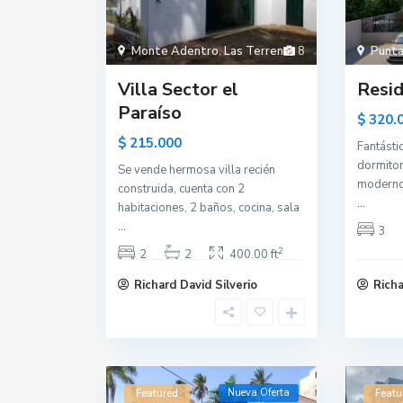
Monte Adentro
,
Las Terrenas
8
Punta
Villa Sector el
Resid
Paraíso
$ 320.
$ 215.000
Fantásti
dormitor
Se vende hermosa villa recién
moderno 
construida, cuenta con 2
...
habitaciones, 2 baños, cocina, sala
...
3
2
2
2
400.00 ft
Richard David Silverio
Richa
Nueva Oferta
Featured
Featu