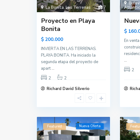
Bulev
La Bonita
,
Las Terrenas
7
Atlánti
Proyecto en Playa
Nueva
Bonita
$ 160.
$ 200.000
En venta
construi
INVIERTA EN LAS TERRENAS.
residenc
PLAYA BONITA. Ha iniciado la
...
segunda etapa del proyecto de
apart
...
2
2
2
Richard David Silverio
Richa
Nueva Oferta
Featured
Featu