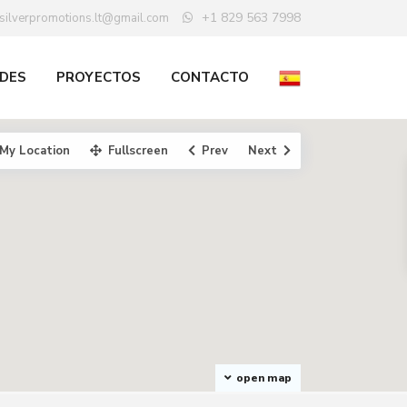
+1 829 563 7998
silverpromotions.lt@gmail.com
DES
PROYECTOS
CONTACTO
My Location
Fullscreen
Prev
Next
open map