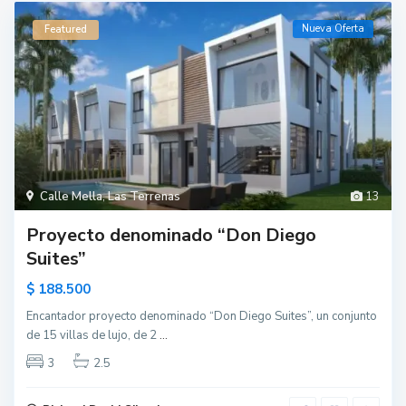
Nueva Oferta
Featured
Calle Mella
,
Las Terrenas
13
Proyecto denominado “Don Diego
Suites”
$ 188.500
Encantador proyecto denominado “Don Diego Suites”, un conjunto
de 15 villas de lujo, de 2
...
3
2.5